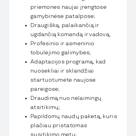
priemones naujai įrengtose
gamybinėse patalpose;
Draugišką, palaikančią ir
ugdančią komandą ir vadovą;
Profesinio ir asmeninio
tobulėjimo galimybes;
Adaptacijos programą, kad
nuosekliai ir sklandžiai
startuotumėte naujose
pareigose;
Draudimą nuo nelaimingų
atsitikimų;
Papildomų naudų paketą, kuris
plačiau pristatomas
susitikimo metu;