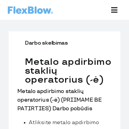
Skip
to
TOG
NAV
content
Equipment
Darbo skelbimas
Development
Metalo apdirbimo
Preforms
staklių
operatorius (-ė)
Bottles
Metalo apdirbimo staklių
Support
operatorius (-ė) (PRIIMAME BE
PATIRTIES)
Darbo pobūdis
Company
Atliksite metalo apdirbimo