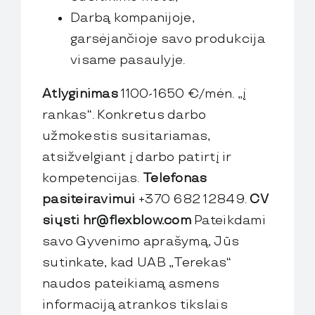
Darbą kompanijoje,
garsėjančioje savo produkcija
visame pasaulyje.
Atlyginimas
1100-1650 €/mėn. „į
rankas“. Konkretus darbo
užmokestis susitariamas,
atsižvelgiant į darbo patirtį ir
kompetencijas.
Telefonas
pasiteiravimui
+370 682 12849.
CV
siųsti
hr@flexblow.com
Pateikdami
savo Gyvenimo aprašymą, Jūs
sutinkate, kad UAB „Terekas“
naudos pateikiamą asmens
informaciją atrankos tikslais