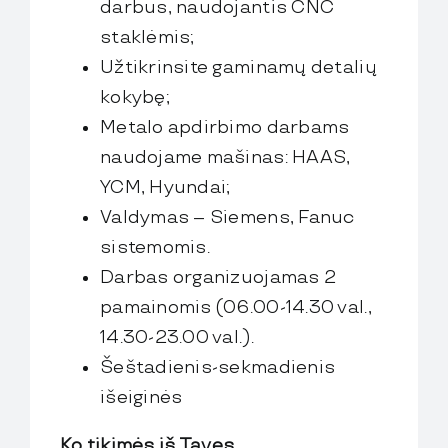
FlexBlow Cloud
darbus, naudojantis CNC
staklėmis;
Let’s talk
Užtikrinsite gaminamų detalių
kokybę;
Metalo apdirbimo darbams
naudojame mašinas: HAAS,
YCM, Hyundai;
Valdymas – Siemens, Fanuc
sistemomis.
Darbas organizuojamas 2
pamainomis (06.00-14.30 val.,
14.30-23.00 val.).
Šeštadienis-sekmadienis
išeiginės
Ko tikimės iš Tavęs