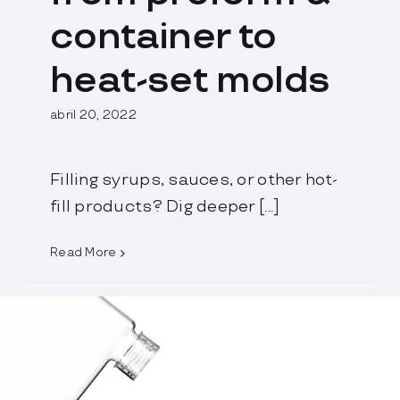
Contactos
container to
Hablemos
heat-set molds
English
abril 20, 2022
Filling syrups, sauces, or other hot-
fill products? Dig deeper [...]
Read More